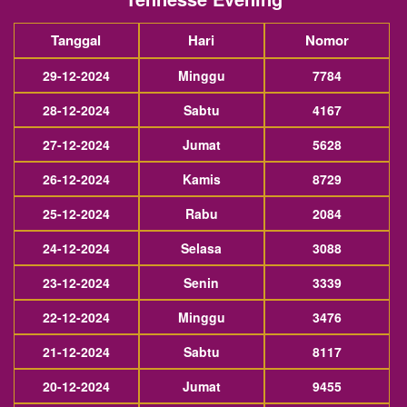
Tanggal
Hari
Nomor
29-12-2024
Minggu
7784
28-12-2024
Sabtu
4167
27-12-2024
Jumat
5628
26-12-2024
Kamis
8729
25-12-2024
Rabu
2084
24-12-2024
Selasa
3088
23-12-2024
Senin
3339
22-12-2024
Minggu
3476
21-12-2024
Sabtu
8117
20-12-2024
Jumat
9455